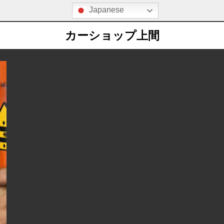
S
Japanese
k
i
カーショップ上間
p
t
o
c
o
n
t
e
n
t